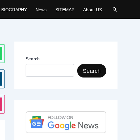
Search
BIOGRAPHY
News
SITEMAP
About US
Search
Search