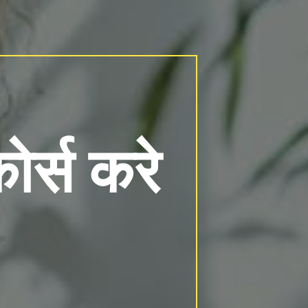
र्स करे