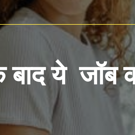
े बाद ये
जॉब को