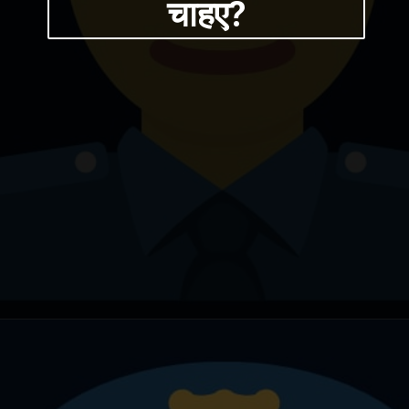
चाहए?